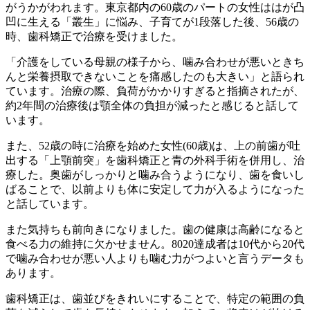
がうかがわれます。東京都内の60歳のパートの女性ははが凸
凹に生える「叢生」に悩み、子育てが1段落した後、56歳の
時、歯科矯正で治療を受けました。
「介護をしている母親の様子から、噛み合わせが悪いときち
んと栄養摂取できないことを痛感したのも大きい」と語られ
ています。治療の際、負荷がかかりすぎると指摘されたが、
約2年間の治療後は顎全体の負担が減ったと感じると話して
います。
また、52歳の時に治療を始めた女性(60歳)は、上の前歯が吐
出する「上顎前突」を歯科矯正と青の外科手術を併用し、治
療した。奥歯がしっかりと噛み合うようになり、歯を食いし
ばることで、以前よりも体に安定して力が入るようになった
と話しています。
また気持ちも前向きになりました。歯の健康は高齢になると
食べる力の維持に欠かせません。8020達成者は10代から20代
で噛み合わせが悪い人よりも噛む力がつよいと言うデータも
あります。
歯科矯正は、歯並びをきれいにすることで、特定の範囲の負