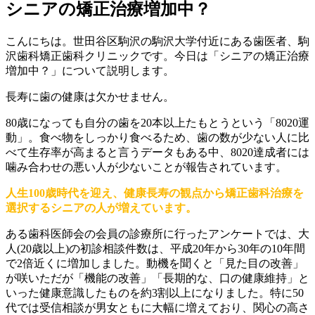
シニアの矯正治療増加中？
こんにちは。世田谷区駒沢の駒沢大学付近にある歯医者、駒
沢歯科矯正歯科クリニックです。今日は「シニアの矯正治療
増加中？」について説明します。
長寿に歯の健康は欠かせません。
80歳になっても自分の歯を20本以上たもとうという「8020運
動」。食べ物をしっかり食べるため、歯の数が少ない人に比
べて生存率が高まると言うデータもある中、8020達成者には
噛み合わせの悪い人が少ないことが報告されています。
人生100歳時代を迎え、健康長寿の観点から矯正歯科治療を
選択するシニアの人が増えています。
ある歯科医師会の会員の診療所に行ったアンケートでは、大
人(20歳以上)の初診相談件数は、平成20年から30年の10年間
で2倍近くに増加しました。動機を聞くと「見た目の改善」
が咲いただが「機能の改善」「長期的な、口の健康維持」と
いった健康意識したものを約3割以上になりました。特に50
代では受信相談が男女ともに大幅に増えており、関心の高さ