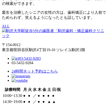
の検索ができます。
叢生を治療したシニアの女性の方は、歯科矯正により人前で
ためらわず、笑えるようになったとも話しています。
ALL
〒154-0012
東京都世田谷区駒沢4丁目19-10 ソレイユ駒沢1階
03-5432-9283
03-5432-9284
24時間ネット予約はこちら
診療時間
月
火
水
木
金
土
日/祝
10:00~13:30
●
●
／
●
●
●
●
14:30~19:00
●
●
／
●
●
▲
▲