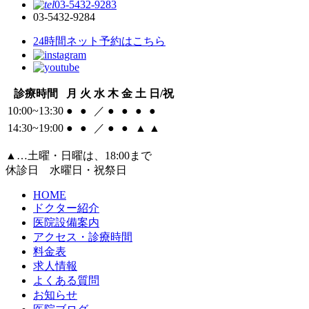
03-5432-9283
03-5432-9284
24時間ネット予約はこちら
診療時間
月
火
水
木
金
土
日/祝
10:00~13:30
●
●
／
●
●
●
●
14:30~19:00
●
●
／
●
●
▲
▲
▲
…土曜・日曜は、18:00まで
休診日 水曜日・祝祭日
HOME
ドクター紹介
医院設備案内
アクセス・診療時間
料金表
求人情報
よくある質問
お知らせ