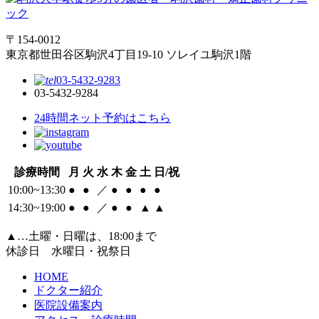
〒154-0012
東京都世田谷区駒沢4丁目19-10 ソレイユ駒沢1階
03-5432-9283
03-5432-9284
24時間ネット予約はこちら
診療時間
月
火
水
木
金
土
日/祝
10:00~13:30
●
●
／
●
●
●
●
14:30~19:00
●
●
／
●
●
▲
▲
▲
…土曜・日曜は、18:00まで
休診日 水曜日・祝祭日
HOME
ドクター紹介
医院設備案内