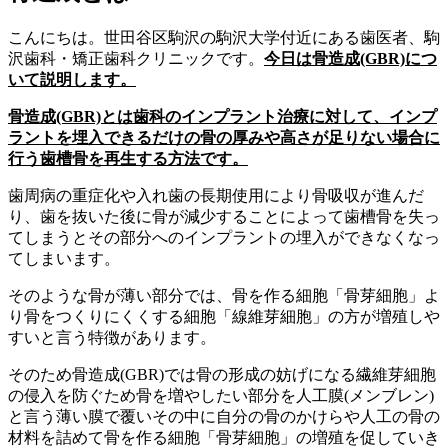
こんにちは。世田谷区駒沢の駒沢大学付近にある歯医者、駒
沢歯科・矯正歯科クリニックです。
今日は骨造成
(GBR)
につ
いて説明します。
骨造成
(GBR)
とは歯科のインプラント治療に対して、インプ
ラントを埋入できるだけの骨の厚みや高さが足りない場合に
行う歯槽骨を再生する方法です。
歯周病の重症化や入れ歯の長期使用により骨吸収が進んだ
り、歯を抜いた後に骨が減少することによって歯槽骨を失っ
てしまうとその部分へのインプラントの埋入ができなくなっ
てしまいます。
そのような骨が薄い部分では、骨を作る細胞「骨芽細胞」よ
り骨をつくりにくくする細胞「線維芽細胞」の方が増殖しや
すいと言う特徴があります。
そのため骨造成(GBR)では骨の形成の妨げになる繊維芽細胞
の侵入を防ぐため骨を増やしたい部分を人工膜(メンブレン)
と言う薄い膜で覆いその中に自分の骨のかけらや人工の骨の
材料を詰めて骨を作る細胞「骨芽細胞」の増殖を促していき