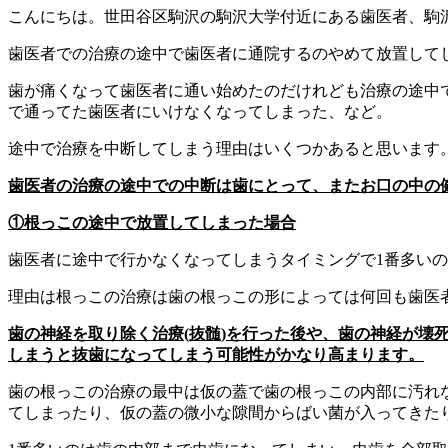
こんにちは。世田谷区駒沢の駒沢大学付近にある歯医者、駒
歯医者での治療の途中で歯医者に通院するのやめて放置して
歯が痛くなって歯医者に通い始めたのだけれども治療の途中
で通ってた歯医者にいけなくなってしまった、など。
途中で治療を中断してしまう理由はいくつかあると思います
歯医者の治療の途中での中断は歯にとって、またお口の中の
①根っこの途中で放置してしまった場合
歯医者に途中で行かなくなってしまうタイミングで1番多い
理由は根っこの治療は歯の根っこの形によっては何回も歯医
歯の神経を取り除く治療
(
抜髄
)
を行った後や、歯の神経が壊
しまうと
抜歯になってしまう可能性がかなり高まります。
歯の根っこの治療の最中は仮の蓋で歯の根っこの内部に汚れ
てしまったり、仮の蓋の微小な隙間からばい菌が入ってきた