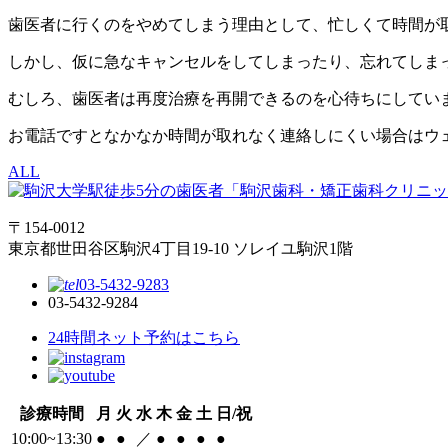
歯医者に行くのをやめてしまう理由として、忙しくて時間が
しかし、仮に急なキャンセルをしてしまったり、忘れてしま
むしろ、歯医者は再度治療を再開できるのを心待ちにしてい
お電話ですとなかなか時間が取れなく連絡しにくい場合はウ
ALL
〒154-0012
東京都世田谷区駒沢4丁目19-10 ソレイユ駒沢1階
03-5432-9283
03-5432-9284
24時間ネット予約はこちら
診療時間
月
火
水
木
金
土
日/祝
10:00~13:30
●
●
／
●
●
●
●