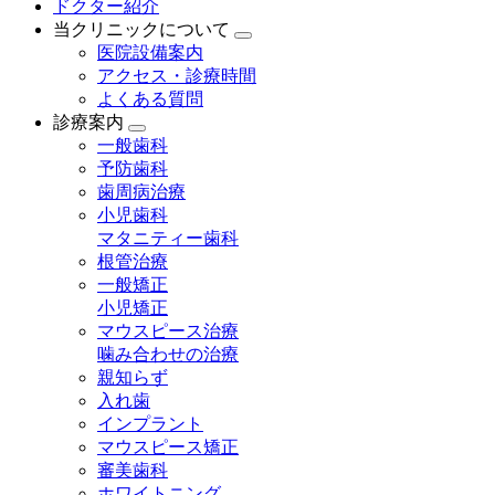
ドクター紹介
当クリニックについて
医院設備案内
アクセス・診療時間
よくある質問
診療案内
一般歯科
予防歯科
歯周病治療
小児歯科
マタニティー歯科
根管治療
一般矯正
小児矯正
マウスピース治療
噛み合わせの治療
親知らず
入れ歯
インプラント
マウスピース矯正
審美歯科
ホワイトニング