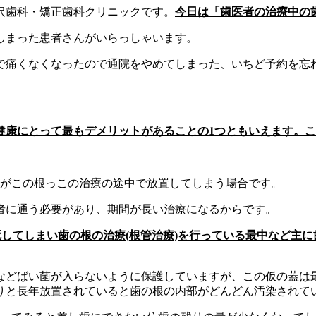
沢歯科・矯正歯科クリニックです。
今日は「歯医者の治療中の
しまった患者さんがいらっしゃいます。
で痛くなくなったので通院をやめてしまった、いちど予約を忘
。
健康にとって最もデメリットがあることの
1
つともいえます。こ
のがこの根っこの治療の途中で放置してしまう場合です。
者に通う必要があり、期間が長い治療になるからです。
死してしまい歯の根の治療
(
根管治療
)
を行っている最中など主に
などばい菌が入らないように保護していますが、この仮の蓋は
りと長年放置されていると歯の根の内部がどんどん汚染されて