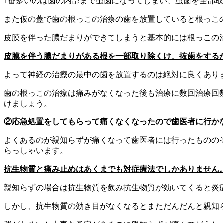
1番多いのは歯の内部まで虫歯になってしまい、虫歯を全部
また仮の蓋で歯の根っこの治療の歯を放置していると根っこ
皮膜を伴った膿だまりができてしまうと基本的には根っこの
皮膜を伴う膿だまりがある根を一部取り除くけ、抜歯をする
よって神経の治療の最中の歯を放置するのは絶対に良くあり
歯の根っこの治療は痛みがなくなった後も治療に数回治療回
けましょう。
②応急処置をしてもらって痛くなくなったので歯医者に行か
よくあるのが親知らずが痛くなって歯医者には行ったものの
らっしゃいます。
抗生物質と痛み止めはあくまでも対症療法でしかありません
親知らずの場合は抗生物質を飲み抗生物質が効いてくると炎
しかし、抗生物質の効き目がなくなるとまただんだんと親知