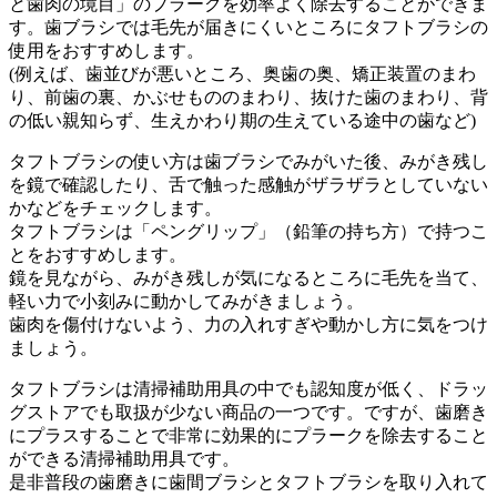
と歯肉の境目」のプラークを効率よく除去することができま
す。歯ブラシでは毛先が届きにくいところにタフトブラシの
使用をおすすめします。
(例えば、歯並びが悪いところ、奥歯の奥、矯正装置のまわ
り、前歯の裏、かぶせもののまわり、抜けた歯のまわり、背
の低い親知らず、生えかわり期の生えている途中の歯など)
タフトブラシの使い方は歯ブラシでみがいた後、みがき残し
を鏡で確認したり、舌で触った感触がザラザラとしていない
かなどをチェックします。
タフトブラシは「ペングリップ」（鉛筆の持ち方）で持つこ
とをおすすめします。
鏡を見ながら、みがき残しが気になるところに毛先を当て、
軽い力で小刻みに動かしてみがきましょう。
歯肉を傷付けないよう、力の入れすぎや動かし方に気をつけ
ましょう。
タフトブラシは清掃補助用具の中でも認知度が低く、ドラッ
グストアでも取扱が少ない商品の一つです。ですが、歯磨き
にプラスすることで非常に効果的にプラークを除去すること
ができる清掃補助用具です。
是非普段の歯磨きに歯間ブラシとタフトブラシを取り入れて