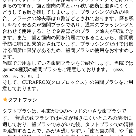
きるのですが、歯と歯肉の間という狭い箇所は磨きにくく、
どうしても磨き残してしまいます。ブラッシングのみの場
合、プラークの除去率は６割ほどとされております。磨き残
しをなくせるのが歯間ブラシであり、通常のブラッシングと
合わせて使用することで９割ほどのプラーク除去が実現でき
ます。また、歯と歯肉の間を綺麗にできることから、歯周病
予防に特に効果的とされています。ブラッシングだけでは磨
ける箇所に限界があるため、歯間ブラシの使用をおすすめし
ます。
当院でご用意している歯間ブラシをご紹介します。当院では
gumの6種類の歯間ブラシをご用意しております。（ssss、
sss、ss、s、m、l)
そして、CURAPROX(クロプロックス）の歯間ブラシをご用
意しております。
タフトブラシ
タフトブラシは、毛束が1つのヘッドの小さな歯ブラシで
す。 普通の歯ブラシでは毛先が届きにくいところの清掃に
適しており、歯ブラシでみがいた後、タフトブラシでの清掃
を追加することで、みがき残しやすい「歯と歯の間」や「歯