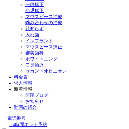
一般矯正
小児矯正
マウスピース治療
噛み合わせの治療
親知らず
入れ歯
インプラント
マウスピース矯正
審美歯科
ホワイトニング
口臭治療
セカンドオピニオン
料金表
求人情報
新着情報
医院ブログ
お知らせ
動画の紹介
電話番号
24時間ネット予約