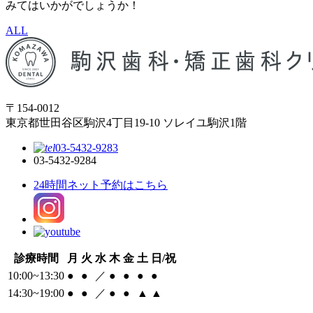
みてはいかがでしょうか！
ALL
〒154-0012
東京都世田谷区駒沢4丁目19-10 ソレイユ駒沢1階
03-5432-9283
03-5432-9284
24時間ネット予約はこちら
診療時間
月
火
水
木
金
土
日/祝
10:00~13:30
●
●
／
●
●
●
●
14:30~19:00
●
●
／
●
●
▲
▲