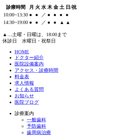
診療時間
月
火
水
木
金
土
日/祝
10:00~13:30
●
●
／
●
●
●
●
14:30~19:00
●
●
／
●
●
▲
▲
▲
…土曜・日曜は、18:00まで
休診日 水曜日・祝祭日
HOME
ドクター紹介
医院設備案内
アクセス・診療時間
料金表
求人情報
よくある質問
お知らせ
医院ブログ
診療案内
一般歯科
予防歯科
歯周病治療