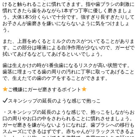
けると触られることに慣れてきます。指や歯ブラシの刺激に
慣れてきたら歯をみながら1本ずつ丁寧に優しく磨きましょ
う。大体1本5分くらいで十分です。強すぎり長すぎたりして
お子さんが歯磨きを嫌いにならないように気をつけましょ
う。
また、上唇をめくるとミルクのカスがついてることがありま
す。この部分は唾液による自浄作用が少ないので、ガーゼで
拭いてあげるなどしてあげるといいでしょう。
歯は生えかけの時が1番虫歯になるリスクが高い状態です。
歯茎に埋まってる歯の周りの汚れに丁寧に取ってあげること
で、生えたての歯のケアをすることができます。
ご機嫌にガーゼ磨きするポイント
スキンシップの延長のような感じで抱っこ
・スキンシップの延長のような感じで、抱っこをしながらお
口の周りやお口の中をさわられることに慣れさせましょう。
ガーゼ磨きを嫌がらないようになれば、歯ブラシへの移行も
スムーズにできるはずです。赤ちゃんがリラックスできるよ