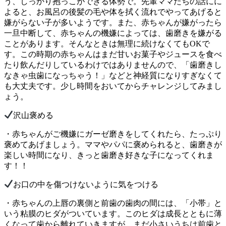
う、しっかり抱っこができる体勢で。先輩ママたちの話にに
よると、お風呂の後髪の毛や体を拭く流れでやってあげると
嫌がらない子が多いようです。また、赤ちゃんが嫌がったら
一旦中断して、赤ちゃんの機嫌によっては、歯磨きを嫌がる
ことがあります。そんなときは無理に続けなくてもOKで
す。この時期の赤ちゃんはまだ甘いお菓子やジュースを食べ
たり飲んだりしているわけではありませんので、「歯磨きし
なきゃ虫歯になっちゃう！」などと神経質になりすぎなくて
も大丈夫です。少し時間をおいてからチャレンジしてみまし
ょう。
沢山褒める
・赤ちゃんがご機嫌にガーゼ磨きをしてくれたら、たっぷり
褒めてあげましょう。ママやパパに褒められると、歯磨きが
楽しい時間になり、きっと歯磨き好きな子になってくれま
す！！
お口の中を傷つけないように気をつける
・赤ちゃんの上唇の裏側と前歯の歯肉の間には、「小帯」と
いう粘膜のヒダがついています。このヒダは成長とともに薄
くなって歯から離れていきますが、まだ小さいうちは前歯と