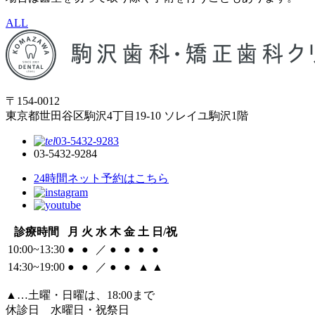
ALL
〒154-0012
東京都世田谷区駒沢4丁目19-10 ソレイユ駒沢1階
03-5432-9283
03-5432-9284
24時間ネット予約はこちら
診療時間
月
火
水
木
金
土
日/祝
10:00~13:30
●
●
／
●
●
●
●
14:30~19:00
●
●
／
●
●
▲
▲
▲
…土曜・日曜は、18:00まで
休診日 水曜日・祝祭日