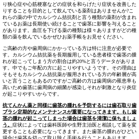
り狭心症や心筋梗塞などの症状を和らげたり症状を改善した
りすることを目的として飲んでいる薬剤はありませんか?こ
れらの薬の中でカルシウム拮抗剤と言う種類の薬剤が含まれ
ているお薬は長期使い続けることで歯茎に影響を与えること
があります。血圧を下げる薬の種類は様々ありますがどの種
類の薬を飲んでいるかぜひお薬手帳をお見せください。
ご高齢の方や歯周病にかかっている方は特に注意が必要で
す。カルシウム拮抗薬を長期服用している患者様で歯茎の腫
れが起こってしまう方の割合は約20%と言うデータがありま
す。中でもご年配の方に起こりやすいようです。その理由は
そもそもカルシウム拮抗薬が服用されている方の年齢層が高
いと言うこともあるのですがご高齢の方は歯周病の罹患率も
高いため歯茎に歯周病の細菌が感染しそれが刺激となり炎症
が起こりやすいからです。
抗てんかん薬と同様に歯茎の腫れを予防するには歯石取り歯
ブラシ定期的なメンテナンスが重要になってきます。もし歯
茎の腫れが起こってしまった場合は歯茎を清潔に保ちましょ
う。
症状によっては歯科医師や生野主治医と相談して薬を変
更することも必要になってきます。また歯茎の腫れがひどい
場合は歯茎を切って取り除く手術を行うこともあります。