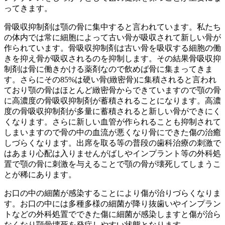
ってきます。
骨吸収抑制剤は顎の骨に集中すると言われています。私たち
の体内では常に細胞によって古い骨が吸収されて新しい骨が
作られています。骨吸収抑制剤は古い骨を吸収する細胞の働
きを抑え骨が吸収されるのを抑制します。その結果骨吸収抑
制剤は骨に働きかける薬剤なので飲めば骨に集まってきま
す。さらにその85%は硬い骨(緻密骨)に集積されると言われ
ており顎の骨はほとんど緻密骨からできていますので顎の骨
に高濃度の骨吸収抑制剤が蓄積されることになります。高濃
度の骨吸収抑制剤が多量に蓄積されると新しい骨ができにく
くなります。さらに新しい血管が作られることも抑制されて
しまいますので骨の中の血流が悪くなり骨にできた傷の治癒
しづらくなります。出席を取る等の普段の歯科治療の刺激で
はあまり心配は入りませんがばしやインプラント等の外科処
置で顎の骨に刺激を与えることで顎の骨が壊死してしまうこ
とが稀にあります。
お口の中の細菌が感染することにより傷が治りづらくなりま
す。お口の中には多種多様の細菌が降り抜歯いやインプラン
トなどの外科処置でできた傷に細菌が感染しますと傷が治ら
なくなり顎骨壊死を発症しやすい状態となります。