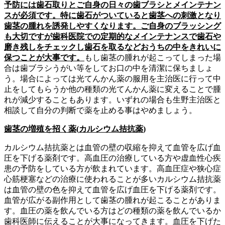
予防には歯石取りとご自身の日々の歯ブラシとメインテナン
スが必須です。特に歯石がついていると歯茎への刺激となり
歯茎の腫れを誘発しやすくなります。ご自身のブラッシング
も大切ですが歯科医院での定期的なメインテナンスで歯石や
磨き残しをチェックし歯石を取るなどおうちの中をきれいに
保つことが大事です。
もし歯茎の腫れが起こってしまった場
合は歯ブラシうがい等をしてお口の中を清潔に保ちましょ
う。場合によっては光てんかん薬の服用を主治医に行って中
止をしてもらうか他の種類の光てんかん薬に変えることで腫
れが減少することもあります。いずれの場合も生野主治医と
相談して自分の判断で薬を止める事はやめましょう。
歯茎の増殖を招く薬
(
カルシウム拮抗薬
)
カルシウム拮抗薬とは血管の壁の収縮を抑えて血管を広げ血
圧を下げる薬剤です。高血圧の治療している方や虚血性心疾
患の予防をしている方が飲まれています。高血圧症や狭心症
心筋梗塞などの治療に使われることが多いカルシウム拮抗薬
は血管の壁の色を抑えて血管を広げ血圧を下げる薬剤です。
血管が広がる副作用として歯茎の腫れが起こることがありま
す。血圧の薬を飲んでいる方はどの種類の薬を飲んでいるか
歯科医師に伝えることが大事になってきます。血圧を下げた