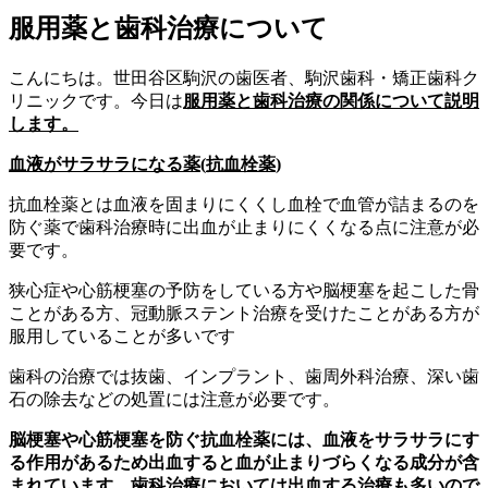
服用薬と歯科治療について
こんにちは。世田谷区駒沢の歯医者、駒沢歯科・矯正歯科ク
リニックです。今日は
服用薬と歯科治療の関係について説明
します。
血液がサラサラになる薬
(
抗血栓薬
)
抗血栓薬とは血液を固まりにくくし血栓で血管が詰まるのを
防ぐ薬で歯科治療時に出血が止まりにくくなる点に注意が必
要です。
狭心症や心筋梗塞の予防をしている方や脳梗塞を起こした骨
ことがある方、冠動脈ステント治療を受けたことがある方が
服用していることが多いです
歯科の治療では抜歯、インプラント、歯周外科治療、深い歯
石の除去などの処置には注意が必要です。
脳梗塞や心筋梗塞を防ぐ抗血栓薬には、血液をサラサラにす
る作用があるため出血すると血が止まりづらくなる成分が含
まれています。歯科治療においては出血する治療も多いので