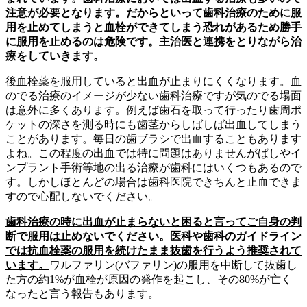
注意が必要となります。だからといって歯科治療のために服
用を止めてしまうと血栓ができてしまう恐れがあるため勝手
に服用を止めるのは危険です。主治医と連携をとりながら治
療をしていきます。
後血栓薬を服用していると出血が止まりにくくなります。血
のでる治療のイメージが少ない歯科治療ですが気のでる場面
は意外に多くあります。例えば歯石を取って行ったり歯周ポ
ケットの深さを測る時にも歯茎からしばしば出血してしまう
ことがあります。毎日の歯ブラシで出血することもあります
よね。この程度の出血では特に問題はありませんがばしやイ
ンプラント手術等地の出る治療が歯科にはいくつもあるので
す。しかしほとんどの場合は歯科医院できちんと止血できま
すので心配しないでください。
歯科治療の時に出血が止まらないと困ると言ってご自身の判
断で服用は止めないでください。医科や歯科のガイドライン
では抗血栓薬の服用を続けたまま抜歯を行うよう推奨されて
います。
ワルファリン(バファリン)の服用を中断して抜歯し
た方の約1%が血栓が原因の発作を起こし、その80%が亡く
なったと言う報告もあります。