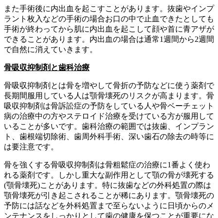
また手術後に内出血を起こすことがあります。抜歯やインプ
ラント枚入などの手術の場合お口の中で止血できたとしても
手術が終わってから肌に内出血を起こして顔や首に青アザが
できることがあります。内出血の場合は通常1週間から2週間
で自然に消えていきます。
骨吸収抑制剤と歯科治療
骨吸収抑制剤とは骨を増やして骨折の予防などに使う薬剤で
長期間服用している人は顎骨壊死のリスクが高まります。骨
吸収抑制剤は骨訴訟症の予防をしている人や骨ベーチェット
病の治療中の方やステロイド治療を受けている方が服用して
いることが多いです。歯科治療の範囲では抜歯、インプラン
ト、歯根端切除術、歯周外科手術、深い歯石の除去の時等に
は要注意です。
骨を強くする骨吸収抑制剤は骨粗鬆症の治療に1番よく使わ
れる薬剤です。しかし重大な副作用として顎の骨が壊死する
(顎骨壊死)ことがあります。特に抜歯などの外科処置の際は
顎骨壊死が引き起こされることが稀にあります。顎骨壊死の
予防には話などを外科処置まで至らないように日頃からのメ
ンテナンスをしっかりとして歯の健康を保つことが重要にな