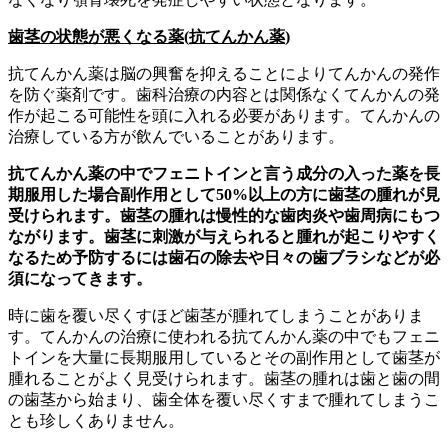
歯茎の状態が悪くなる薬
(
抗てんかん薬
)
抗てんかん薬は脳の興奮を抑えることによりてんかんの発作
を防ぐ薬剤です。歯科治療の内容とは関係なくてんかんの発
作が起こる可能性を頭に入れる必要があります。てんかんの
治療している方が飲んでいることがあります。
抗てんかん薬の中でフェニトインと言う成分の入った薬を長
期服用した場合副作用として50%以上の方に歯茎の腫れが見
受けられます。歯茎の腫れは慢性的な歯肉炎や歯周病にもつ
ながります。歯茎に刺激が与えられると腫れが起こりやすく
なるため予防するには歯石の除去や日々の歯ブラシなどが必
須になってきます。
時に歯を覆い尽くすほど歯茎が腫れてしまうことがありま
す。てんかんの治療に使われる抗てんかん薬の中でもフェニ
トインを大量に長期服用しているとその副作用として歯茎が
腫れることがよく見受けられます。歯茎の腫れは歯と歯の間
の歯茎から始まり、歯全体を覆い尽くすまで腫れてしまうこ
とも珍しくありません。